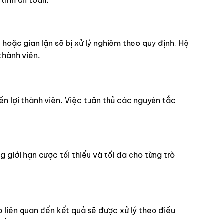
tính an toàn.
hoặc gian lận sẽ bị xử lý nghiêm theo quy định. Hệ
thành viên.
n lợi thành viên. Việc tuân thủ các nguyên tắc
giới hạn cược tối thiểu và tối đa cho từng trò
 liên quan đến kết quả sẽ được xử lý theo điều