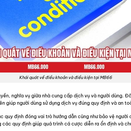
Khái quát về điều khoản và điều kiện tại MB66
uyền, nghĩa vụ giữa nhà cung cấp dịch vụ và người dùng. Đ
rên giúp người dùng sử dụng dịch vụ đúng quy định và an to
c quy định đóng vai trò hướng dẫn cũng như bảo vệ người c
các quy định giúp quá trình cá cược diễn ra ổn định và ch