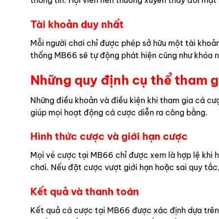
thông tin. Hội viên nên thường xuyên thay đổi mật
Tài khoản duy nhất
Mỗi người chơi chỉ được phép sở hữu một tài khoản
thống MB66 sẽ tự động phát hiện cũng như khóa ng
Những quy định cụ thể tham g
Những điều khoản và điều kiện khi tham gia cá cượ
giúp mọi hoạt động cá cược diễn ra công bằng.
Hình thức cược và giới hạn cược
Mọi vé cược tại MB66 chỉ được xem là hợp lệ khi h
chơi. Nếu đặt cược vượt giới hạn hoặc sai quy tắc,
Kết quả và thanh toán
Kết quả cá cược tại MB66 được xác định dựa trên d