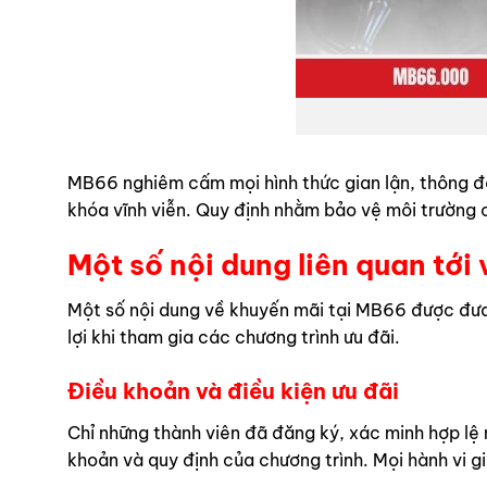
MB66 nghiêm cấm mọi hình thức gian lận, thông đồ
khóa vĩnh viễn. Quy định nhằm bảo vệ môi trường
Một số nội dung liên quan tớ
Một số nội dung về khuyến mãi tại MB66 được đưa
lợi khi tham gia các chương trình ưu đãi.
Điều khoản và điều kiện ưu đãi
Chỉ những thành viên đã đăng ký, xác minh hợp lệ
khoản và quy định của chương trình. Mọi hành vi gi