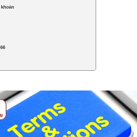
i khoản
B66
i tại MB66