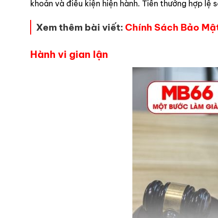
khoản và điều kiện hiện hành. Tiền thưởng hợp lệ 
Xem thêm bài viết:
Chính Sách Bảo Mậ
Hành vi gian lận