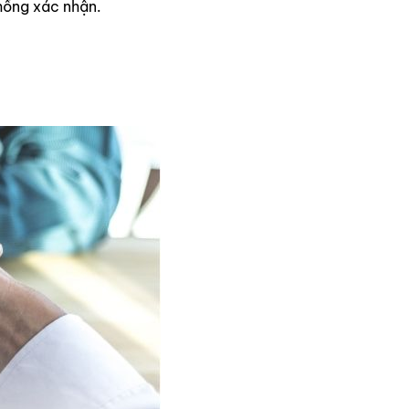
thống xác nhận.