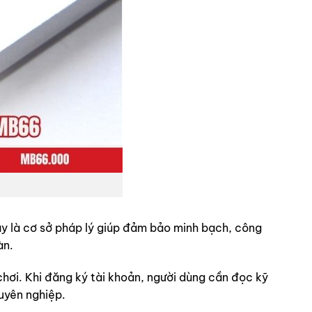
ây là cơ sở pháp lý giúp đảm bảo minh bạch, công
àn.
hơi. Khi đăng ký tài khoản, người dùng cần đọc kỹ
uyên nghiệp.