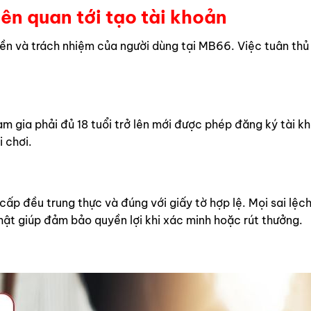
iên quan tới tạo tài khoản
uyền và trách nhiệm của người dùng tại MB66. Việc tuân th
am gia phải đủ 18 tuổi trở lên mới được phép đăng ký tài
 chơi.
ấp đều trung thực và đúng với giấy tờ hợp lệ. Mọi sai lệch
hật giúp đảm bảo quyền lợi khi xác minh hoặc rút thưởng.