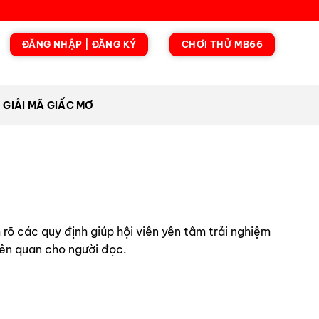
ĐĂNG NHẬP | ĐĂNG KÝ
CHƠI THỬ MB66
GIẢI MÃ GIẤC MƠ
 rõ các quy định giúp hội viên yên tâm trải nghiệm
iên quan cho người đọc.