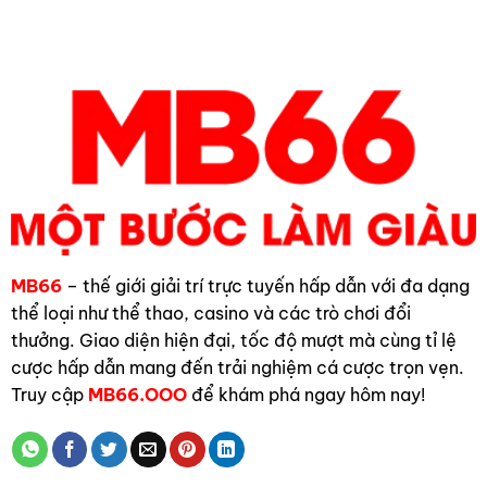
MB66
Giải
Thấy
luận
Mã
Bị
ở
Chi
Rượt
Mơ
Tiết
Đuổi
Thấy
A
Có
Mèo
–
Phải
Vào
Z
Điềm
Nhà
Xấu
Hên
Không
Hay
Từ
Xui
MB66
–
Giải
Mã
Chi
Tiết
Cùng
MB66
MB66
– thế giới giải trí trực tuyến hấp dẫn với đa dạng
thể loại như thể thao, casino và các trò chơi đổi
thưởng. Giao diện hiện đại, tốc độ mượt mà cùng tỉ lệ
cược hấp dẫn mang đến trải nghiệm cá cược trọn vẹn.
Truy cập
MB66.OOO
để khám phá ngay hôm nay!