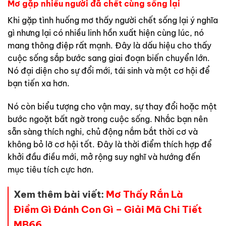
Mơ gặp nhiều người đã chết cùng sống lại
Khi gặp tình huống mơ thấy người chết sống lại ý nghĩa
gì nhưng lại có nhiều linh hồn xuất hiện cùng lúc, nó
mang thông điệp rất mạnh. Đây là dấu hiệu cho thấy
cuộc sống sắp bước sang giai đoạn biến chuyển lớn.
Nó đại diện cho sự đổi mới, tái sinh và một cơ hội để
bạn tiến xa hơn.
Nó còn biểu tượng cho vận may, sự thay đổi hoặc một
bước ngoặt bất ngờ trong cuộc sống. Nhắc bạn nên
sẵn sàng thích nghi, chủ động nắm bắt thời cơ và
không bỏ lỡ cơ hội tốt. Đây là thời điểm thích hợp để
khởi đầu điều mới, mở rộng suy nghĩ và hướng đến
mục tiêu tích cực hơn.
Xem thêm bài viết:
Mơ Thấy Rắn Là
Điềm Gì Đánh Con Gì – Giải Mã Chi Tiết
MB66