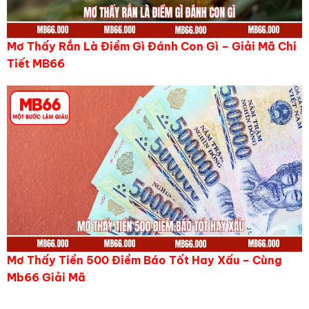
Mơ Thấy Rắn Là Điềm Gì Đánh Con Gì – Giải Mã Chi
Tiết MB66
Mơ Thấy Tiền 500 Điềm Báo Tốt Hay Xấu – Cùng
Mb66 Giải Mã