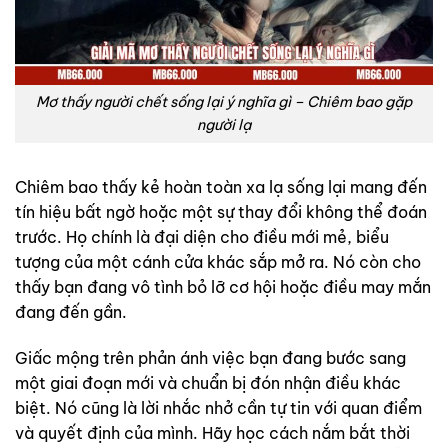
Mơ thấy người chết sống lại ý nghĩa gì – Chiêm bao gặp
người lạ
Chiêm bao thấy kẻ hoàn toàn xa lạ sống lại mang đến
tín hiệu bất ngờ hoặc một sự thay đổi không thể đoán
trước. Họ chính là đại diện cho điều mới mẻ, biểu
tượng của một cánh cửa khác sắp mở ra. Nó còn cho
thấy bạn đang vô tình bỏ lỡ cơ hội hoặc điều may mắn
đang đến gần.
Giấc mộng trên phản ánh việc bạn đang bước sang
một giai đoạn mới và chuẩn bị đón nhận điều khác
biệt. Nó cũng là lời nhắc nhở cần tự tin với quan điểm
và quyết định của mình. Hãy học cách nắm bắt thời