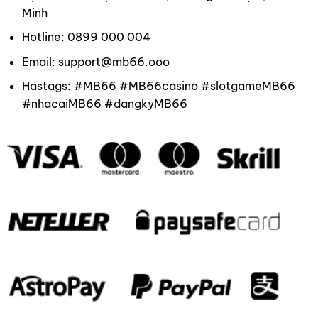
Minh
Hotline: 0899 000 004
Email: support@mb66.ooo
Hastags: #MB66 #MB66casino #slotgameMB66
#nhacaiMB66 #dangkyMB66