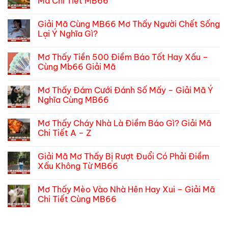
Mã Chi Tiết MB66
ở
Mơ
Không
Thấy
có
Giải Mã Cùng MB66 Mơ Thấy Người Chết Sống
Vàng
bình
Bạc
luận
Lại Ý Nghĩa Gì?
Châu
ở
Báu
Mơ
Không
Đánh
Thấy
có
Mơ Thấy Tiền 500 Điềm Báo Tốt Hay Xấu –
Con
Rắn
bình
Gì
Là
luận
Cùng Mb66 Giải Mã
–
Điềm
ở
Giải
Gì
Giải
Không
Mã
Đánh
Mã
có
Mơ Thấy Đám Cưới Đánh Số Mấy – Giải Mã Ý
Cùng
Con
Cùng
bình
MB66
Gì
MB66
luận
Nghĩa Cùng MB66
–
Mơ
ở
Giải
Thấy
Mơ
Không
Mã
Người
Thấy
có
Mơ Thấy Cháy Nhà Là Điềm Báo Gì? Giải Mã
Chi
Chết
Tiền
bình
Tiết
Sống
500
luận
Chi Tiết A – Z
MB66
Lại
Điềm
ở
Ý
Báo
Mơ
Không
Nghĩa
Tốt
Thấy
có
Giải Mã Mơ Thấy Bị Rượt Đuổi Có Phải Điềm
Gì?
Hay
Đám
bình
Xấu
Cưới
luận
Xấu Không Từ MB66
–
Đánh
ở
Cùng
Số
Mơ
Không
Mb66
Mấy
Thấy
có
Mơ Thấy Mèo Vào Nhà Hên Hay Xui – Giải Mã
Giải
–
Cháy
bình
Mã
Giải
Nhà
luận
Chi Tiết Cùng MB66
Mã
Là
ở
Ý
Điềm
Giải
Không
Nghĩa
Báo
Mã
có
Cùng
Gì?
Mơ
bình