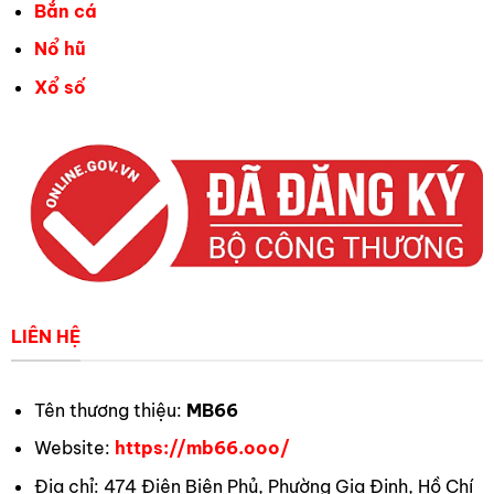
Bắn cá
Nổ hũ
Xổ số
LIÊN HỆ
Tên thương thiệu:
MB66
Website:
https://mb66.ooo/
Địa chỉ: 474 Điện Biên Phủ, Phường Gia Định, Hồ Chí