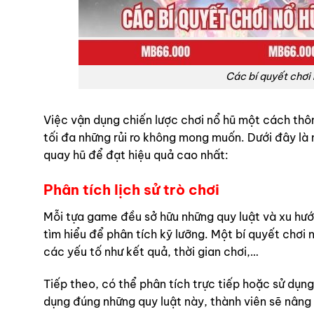
Các bí quyết chơi 
Việc vận dụng chiến lược chơi nổ hũ một cách thôn
tối đa những rủi ro không mong muốn. Dưới đây là
quay hũ để đạt hiệu quả cao nhất:
Phân tích lịch sử trò chơi
Mỗi tựa game đều sở hữu những quy luật và xu hướn
tìm hiểu để phân tích kỹ lưỡng. Một bí quyết chơi 
các yếu tố như kết quả, thời gian chơi,…
Tiếp theo, có thể phân tích trực tiếp hoặc sử dụn
dụng đúng những quy luật này, thành viên sẽ nâng