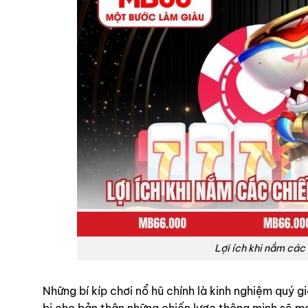
Lợi ích khi nắm các
Những bí kíp chơi nổ hũ chính là kinh nghiệm quý 
bị cho bản thân những chiến lược thông minh sẽ mang