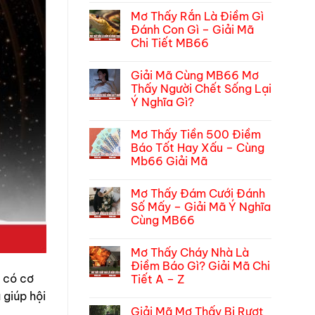
có
Mơ Thấy Rắn Là Điềm Gì
bình
luận
Đánh Con Gì – Giải Mã
ở
Chi Tiết MB66
Mơ
Thấy
Không
Vàng
có
Bạc
Giải Mã Cùng MB66 Mơ
bình
Châu
luận
Thấy Người Chết Sống Lại
Báu
ở
Đánh
Ý Nghĩa Gì?
Mơ
Con
Thấy
Gì
Không
Rắn
–
có
Là
Mơ Thấy Tiền 500 Điềm
Giải
bình
Điềm
Mã
luận
Báo Tốt Hay Xấu – Cùng
Gì
ở
Cùng
Đánh
Mb66 Giải Mã
Giải
MB66
Con
Mã
Gì
Không
Cùng
–
có
MB66
Mơ Thấy Đám Cưới Đánh
Giải
bình
Mơ
Mã
luận
Số Mấy – Giải Mã Ý Nghĩa
Thấy
ở
Chi
Người
Cùng MB66
Mơ
Tiết
Chết
Thấy
MB66
Sống
Không
Tiền
Lại
có
500
Mơ Thấy Cháy Nhà Là
Ý
bình
Điềm
Nghĩa
luận
Điềm Báo Gì? Giải Mã Chi
Báo
ở
Gì?
Tốt
ẽ có cơ
Tiết A – Z
Mơ
Hay
Thấy
 giúp hội
Xấu
Không
Đám
–
có
Cưới
Giải Mã Mơ Thấy Bị Rượt
Cùng
bình