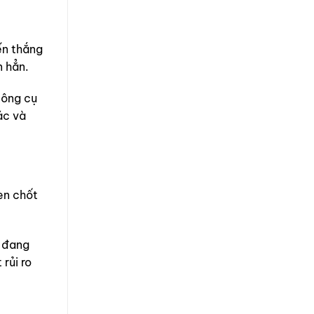
ến thắng
n hẳn.
công cụ
ác và
hen chốt
h đang
rủi ro