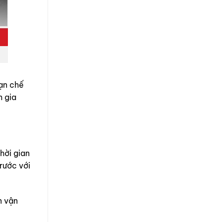
hạn chế
m gia
hời gian
trước với
n vận