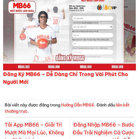
Đăng Ký MB66 – Dễ Dàng Chỉ Trong Vài Phút Cho
Người Mới
Bài viết này được đăng trong
Hướng Dẫn MB66
. Đánh dấu
liên kết
thường trực
.
Tải App MB66 – Giải Trí
Đăng Nhập MB66 – Bước
Mượt Mà Mọi Lúc, Không
Đầu Trải Nghiệm Cá Cược