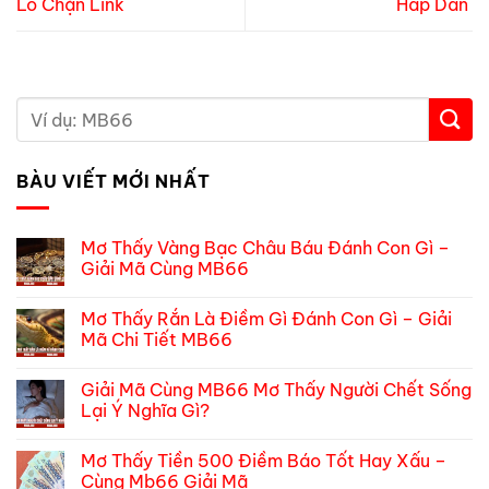
Lo Chặn Link
Hấp Dẫn
BÀU VIẾT MỚI NHẤT
Mơ Thấy Vàng Bạc Châu Báu Đánh Con Gì –
Giải Mã Cùng MB66
Không
có
Mơ Thấy Rắn Là Điềm Gì Đánh Con Gì – Giải
bình
luận
Mã Chi Tiết MB66
ở
Mơ
Không
Thấy
có
Giải Mã Cùng MB66 Mơ Thấy Người Chết Sống
Vàng
bình
Bạc
luận
Lại Ý Nghĩa Gì?
Châu
ở
Báu
Mơ
Không
Đánh
Thấy
có
Mơ Thấy Tiền 500 Điềm Báo Tốt Hay Xấu –
Con
Rắn
bình
Gì
Là
luận
Cùng Mb66 Giải Mã