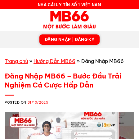
Bỏ
NHÀ CÁI UY TÍN SỐ 1 VIỆT NAM
qua
nội
dung
ĐĂNG NHẬP | ĐĂNG KÝ
Trang chủ
»
Hướng Dẫn MB66
»
Đăng Nhập MB66
Đăng Nhập MB66 – Bước Đầu Trải
Nghiệm Cá Cược Hấp Dẫn
POSTED ON
31/10/2025