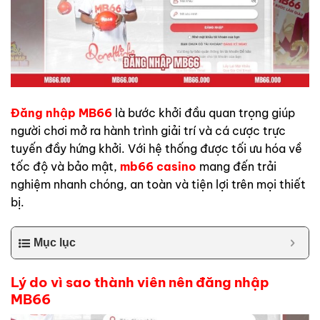
Đăng nhập MB66
là bước khởi đầu quan trọng giúp
người chơi mở ra hành trình giải trí và cá cược trực
tuyến đầy hứng khởi. Với hệ thống được tối ưu hóa về
tốc độ và bảo mật,
mb66 casino
mang đến trải
nghiệm nhanh chóng, an toàn và tiện lợi trên mọi thiết
bị.
Mục lục
Lý do vì sao thành viên nên đăng nhập
MB66