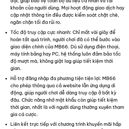
đại, giúp bảo vệ toàn bộ dữ liệu cá nhân và tài
khoản của người dùng. Mọi hoạt động giao dịch hay
cập nhật thông tin đều được kiểm soát chặt chẽ,
ngăn chặn tối đa rủi ro.
Tốc độ truy cập cực nhanh: Chỉ mất vài giây để
hoàn tất quá trình, người chơi đã có thể bước vào
giao diện chính của MB66. Dù sử dụng điện thoại,
máy tính bảng hay PC, hệ thống luôn đảm bảo tốc
độ mượt mà, không giật lag giúp tiết kiệm thời
gian.
Hỗ trợ đăng nhập đa phương tiện tiện lợi: MB66
cho phép thông qua cả website lẫn ứng dụng di
động, giúp người chơi dễ dàng truy cập ở bất kỳ
đâu. Chức năng nhớ mật khẩu còn giúp tiết kiệm
thời gian, nhất là với người dùng thường xuyên tham
gia cá cược.
Liên kết trực tiếp với chương trình khuyến mãi hấp