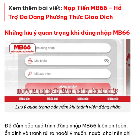
Xem thêm bài viết:
Nạp Tiền MB66 – Hỗ
Trợ Đa Dạng Phương Thức Giao Dịch
Những lưu ý quan trọng khi đăng nhập MB66
Lưu ý quan trọng cần nắm khi thành viên đăng nhập
Để đảm bảo quá trình đăng nhập MB66 luôn an toàn,
ổn định và tránh rủi ro ngoài ý muốn, người chơi nên ghi