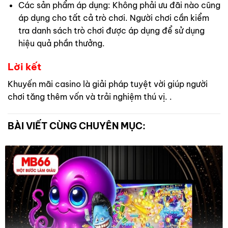
Các sản phẩm áp dụng: Không phải ưu đãi nào cũng
áp dụng cho tất cả trò chơi. Người chơi cần kiểm
tra danh sách trò chơi được áp dụng để sử dụng
hiệu quả phần thưởng.
Lời kết
Khuyến mãi casino là giải pháp tuyệt vời giúp người
chơi tăng thêm vốn và trải nghiệm thú vị. .
BÀI VIẾT CÙNG CHUYÊN MỤC: