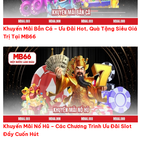
Khuyến Mãi Bắn Cá – Ưu Đãi Hot, Quà Tặng Siêu Giá
Trị Tại MB66
Khuyến Mãi Nổ Hũ – Các Chương Trình Ưu Đãi Slot
Đầy Cuốn Hút