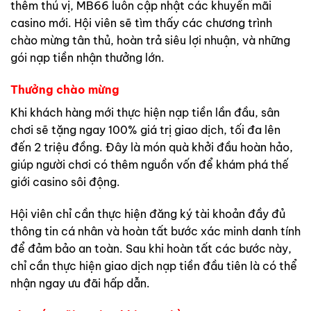
thêm thú vị, MB66 luôn cập nhật các khuyến mãi
casino mới. Hội viên sẽ tìm thấy các chương trình
chào mừng tân thủ, hoàn trả siêu lợi nhuận, và những
gói nạp tiền nhận thưởng lớn.
Thưởng chào mừng
Khi khách hàng mới thực hiện nạp tiền lần đầu, sân
chơi sẽ tặng ngay 100% giá trị giao dịch, tối đa lên
đến 2 triệu đồng. Đây là món quà khởi đầu hoàn hảo,
giúp người chơi có thêm nguồn vốn để khám phá thế
giới casino sôi động.
Hội viên chỉ cần thực hiện đăng ký tài khoản đầy đủ
thông tin cá nhân và hoàn tất bước xác minh danh tính
để đảm bảo an toàn. Sau khi hoàn tất các bước này,
chỉ cần thực hiện giao dịch nạp tiền đầu tiên là có thể
nhận ngay ưu đãi hấp dẫn.