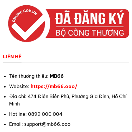
LIÊN HỆ
Tên thương thiệu:
MB66
Website:
https://mb66.ooo/
Địa chỉ: 474 Điện Biên Phủ, Phường Gia Định, Hồ Chí
Minh
Hotline: 0899 000 004
Email: support@mb66.ooo