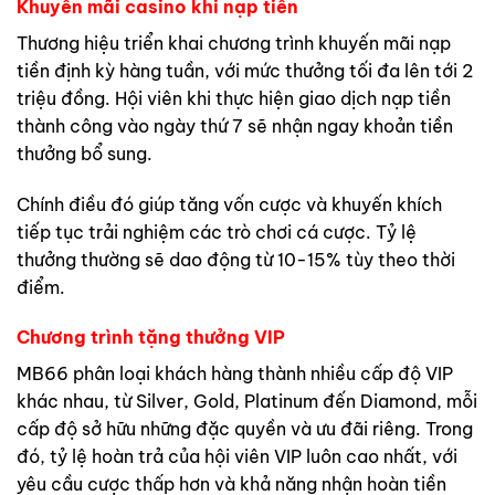
Khuyến mãi casino khi nạp tiền
Thương hiệu triển khai chương trình khuyến mãi nạp
tiền định kỳ hàng tuần, với mức thưởng tối đa lên tới 2
triệu đồng. Hội viên khi thực hiện giao dịch nạp tiền
thành công vào ngày thứ 7 sẽ nhận ngay khoản tiền
thưởng bổ sung.
Chính điều đó giúp tăng vốn cược và khuyến khích
tiếp tục trải nghiệm các trò chơi cá cược. Tỷ lệ
thưởng thường sẽ dao động từ 10-15% tùy theo thời
điểm.
Chương trình tặng thưởng VIP
MB66 phân loại khách hàng thành nhiều cấp độ VIP
khác nhau, từ Silver, Gold, Platinum đến Diamond, mỗi
cấp độ sở hữu những đặc quyền và ưu đãi riêng. Trong
đó, tỷ lệ hoàn trả của hội viên VIP luôn cao nhất, với
yêu cầu cược thấp hơn và khả năng nhận hoàn tiền