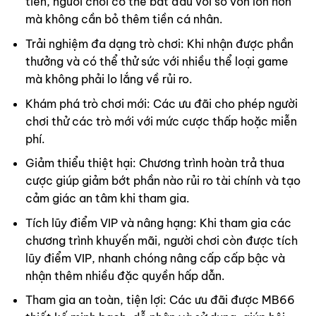
tiền, người chơi có thể bắt đầu với số vốn lớn hơn
mà không cần bỏ thêm tiền cá nhân.
Trải nghiệm đa dạng trò chơi: Khi nhận được phần
thưởng và có thể thử sức với nhiều thể loại game
mà không phải lo lắng về rủi ro.
Khám phá trò chơi mới: Các ưu đãi cho phép người
chơi thử các trò mới với mức cược thấp hoặc miễn
phí.
Giảm thiểu thiệt hại: Chương trình hoàn trả thua
cược giúp giảm bớt phần nào rủi ro tài chính và tạo
cảm giác an tâm khi tham gia.
Tích lũy điểm VIP và nâng hạng: Khi tham gia các
chương trình khuyến mãi, người chơi còn được tích
lũy điểm VIP, nhanh chóng nâng cấp cấp bậc và
nhận thêm nhiều đặc quyền hấp dẫn.
Tham gia an toàn, tiện lợi: Các ưu đãi được MB66