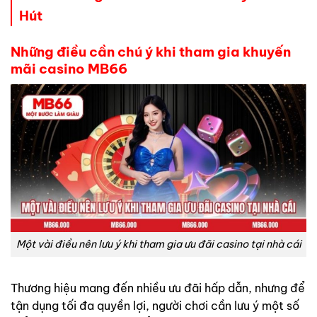
Hút
Những điều cần chú ý khi tham gia khuyến
mãi casino MB66
Một vài điều nên lưu ý khi tham gia ưu đãi casino tại nhà cái
Thương hiệu mang đến nhiều ưu đãi hấp dẫn, nhưng để
tận dụng tối đa quyền lợi, người chơi cần lưu ý một số